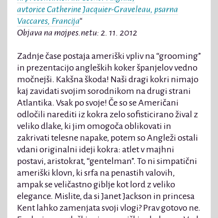
avtorice Catherine Jacquier-Graveleau, psarna
Vaccares, Francija
“
Objava na mojpes.netu: 2. 11. 2012
Zadnje čase postaja ameriški vpliv na “grooming”
in prezentacijo angleških koker španjelov vedno
močnejši. Kakšna škoda! Naši dragi kokri nimajo
kaj zavidati svojim sorodnikom na drugi strani
Atlantika. Vsak po svoje! Če so se Američani
odločili narediti iz kokra zelo sofisticirano žival z
veliko dlake, ki jim omogoča oblikovati in
zakrivati telesne napake, potem so Angleži ostali
vdani originalni ideji kokra: atlet v majhni
postavi, aristokrat, “gentelman”. To ni simpatični
ameriški klovn, ki srfa na penastih valovih,
ampak se veličastno giblje kot lord z veliko
elegance. Mislite, da si Janet Jackson in princesa
Kent lahko zamenjata svoji vlogi? Prav gotovo ne.