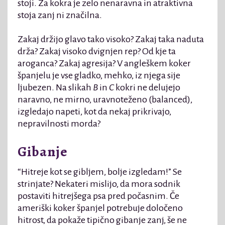
stoji. Za kokra je zelo nenaravna in atraktivna
stoja zanj ni značilna.
Zakaj držijo glavo tako visoko? Zakaj taka naduta
drža? Zakaj visoko dvignjen rep? Od kje ta
aroganca? Zakaj agresija? V angleškem koker
španjelu je vse gladko, mehko, iz njega sije
ljubezen. Na slikah
B
in
C
kokri ne delujejo
naravno, ne mirno, uravnoteženo (balanced),
izgledajo napeti, kot da nekaj prikrivajo,
nepravilnosti morda?
Gibanje
“Hitreje kot se gibljem, bolje izgledam!” Se
strinjate? Nekateri mislijo, da mora sodnik
postaviti hitrejšega psa pred počasnim. Če
ameriški koker španjel potrebuje določeno
hitrost, da pokaže tipično gibanje zanj, še ne