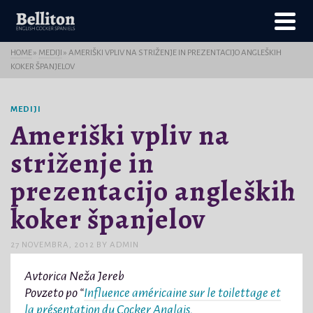
HOME
»
MEDIJI
»
AMERIŠKI VPLIV NA STRIŽENJE IN PREZENTACIJO ANGLEŠKIH
KOKER ŠPANJELOV
MEDIJI
Ameriški vpliv na
striženje in
prezentacijo angleških
koker španjelov
27 NOVEMBRA, 2012
BY
ADMIN
Avtorica Neža Jereb
Povzeto po “
Influence américaine sur le toilettage et
la présentation du Cocker Anglais,