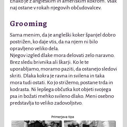
Enako je z angleškim in ameriškim kokrom. Vsak
naj ostane v rokah njegovih občudovalcev.
Grooming
Sama menim, da je angleški koker španjel dobro
postrižen, ko daje vtis, da na njem ni bilo
opravljeno veliko dela.
Njegov izgled dlake mora delovati zelo naravno.
Brez sledu brivnika ali škarji. Ko le te
uporabljamo, moramo paziti, da ostanejo sledovi
skriti. Dlaka kokra je ravna in svilena in taka
mora tudi ostati. Ko jo strižemo, postane trda in
kodrasta. Ni lepšega občutka kot objeti svojega
psa in božati mehko svileno dlako. Meni osebno
predstavlja to veliko zadovoljstvo.