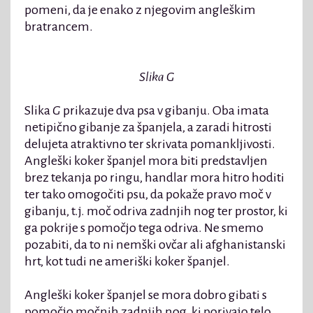
pomeni, da je enako z njegovim angleškim
bratrancem.
Slika G
Slika
G
prikazuje dva psa v gibanju. Oba imata
netipično gibanje za španjela, a zaradi hitrosti
delujeta atraktivno ter skrivata pomankljivosti.
Angleški koker španjel mora biti predstavljen
brez tekanja po ringu, handlar mora hitro hoditi
ter tako omogočiti psu, da pokaže pravo moč v
gibanju, t.j. moč odriva zadnjih nog ter prostor, ki
ga pokrije s pomočjo tega odriva. Ne smemo
pozabiti, da to ni nemški ovčar ali afghanistanski
hrt, kot tudi ne ameriški koker španjel.
Angleški koker španjel se mora dobro gibati s
pomočjo močnih zadnjih nog, ki porivajo telo