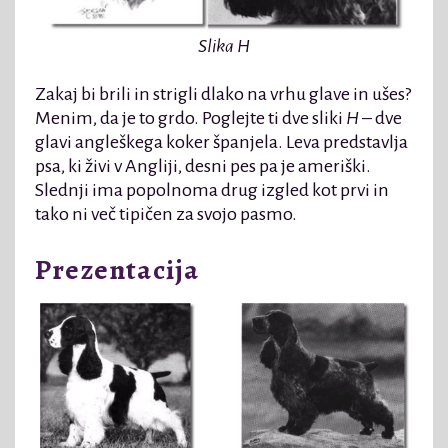
Slika H
Zakaj bi brili in strigli dlako na vrhu glave in ušes?
Menim, da je to grdo. Poglejte ti dve sliki
H
– dve
glavi angleškega koker španjela. Leva predstavlja
psa, ki živi v Angliji, desni pes pa je ameriški.
Slednji ima popolnoma drug izgled kot prvi in
tako ni več tipičen za svojo pasmo.
Prezentacija