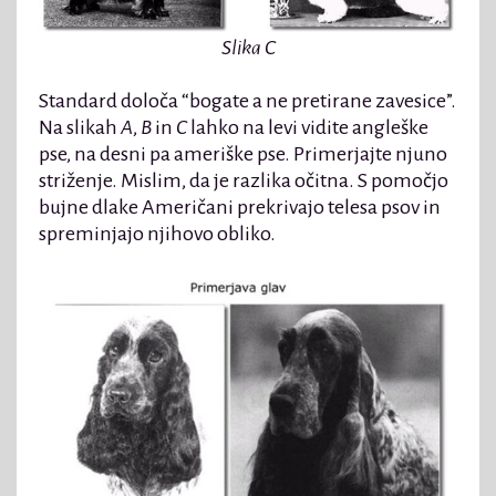
Slika C
Standard določa “bogate a ne pretirane zavesice”.
Na slikah
A
,
B
in
C
lahko na levi vidite angleške
pse, na desni pa ameriške pse. Primerjajte njuno
striženje. Mislim, da je razlika očitna. S pomočjo
bujne dlake Američani prekrivajo telesa psov in
spreminjajo njihovo obliko.