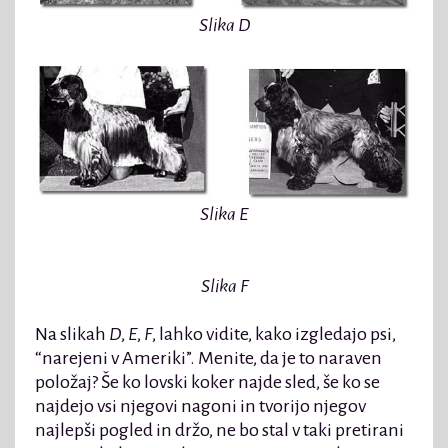
Slika D
Slika E
Slika F
Na slikah
D
,
E
,
F
, lahko vidite, kako izgledajo psi,
“narejeni v Ameriki”. Menite, da je to naraven
položaj? Še ko lovski koker najde sled, še ko se
najdejo vsi njegovi nagoni in tvorijo njegov
najlepši pogled in držo, ne bo stal v taki pretirani