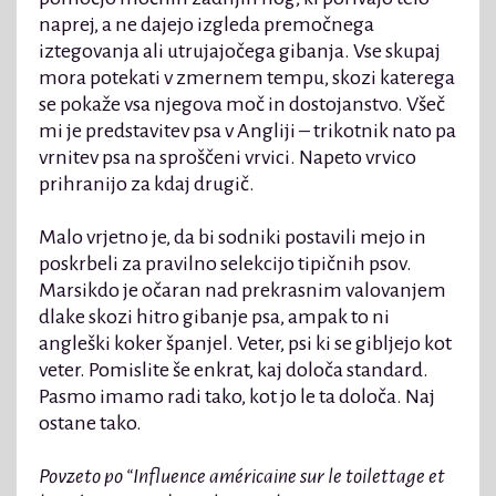
naprej, a ne dajejo izgleda premočnega
iztegovanja ali utrujajočega gibanja. Vse skupaj
mora potekati v zmernem tempu, skozi katerega
se pokaže vsa njegova moč in dostojanstvo. Všeč
mi je predstavitev psa v Angliji – trikotnik nato pa
vrnitev psa na sproščeni vrvici. Napeto vrvico
prihranijo za kdaj drugič.
Malo vrjetno je, da bi sodniki postavili mejo in
poskrbeli za pravilno selekcijo tipičnih psov.
Marsikdo je očaran nad prekrasnim valovanjem
dlake skozi hitro gibanje psa, ampak to ni
angleški koker španjel. Veter, psi ki se gibljejo kot
veter. Pomislite še enkrat, kaj določa standard.
Pasmo imamo radi tako, kot jo le ta določa. Naj
ostane tako.
Povzeto po “Influence américaine sur le toilettage et